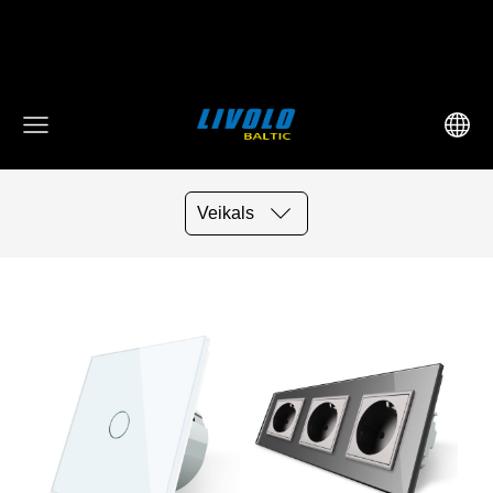
fbq('track', 'AddToCart', { content_ids: ['123'], // 'REQUIRED':
array of product IDs content_type: 'product', //
RECOMMENDED: Either product or product_group based on
the content_ids or contents being passed. })
Veikals