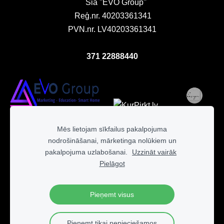
Sia ''EVO Group''
Reģ.nr. 40203361341
PVN.nr. LV40203361341
371 22888440
Mēs lietojam sīkfailus pakalpojuma
nodrošināšanai, mārketinga nolūkiem un
pakalpojuma uzlabošanai.
Uzzināt vairāk
Pielāgot
Pieņemt visus
fbq('track', 'ViewContent', { content_ids: ['123'], // 'REQUIRED':
array of product IDs content_type: 'product', //
RECOMMENDED: Either product or product_group based on
Pieņemt tikai nepieciešamos