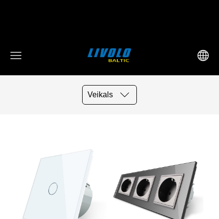
fbq('track', 'AddToCart', { content_ids: ['123'], // 'REQUIRED':
array of product IDs content_type: 'product', //
RECOMMENDED: Either product or product_group based on
the content_ids or contents being passed. })
Veikals