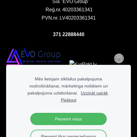
Sia ''EVO Group''
Reģ.nr. 40203361341
PVN.nr. LV40203361341
371 22888440
Mēs lietojam sīkfailus pakalpojuma
nodrošināšanai, mārketinga nolūkiem un
pakalpojuma uzlabošanai.
Uzzināt vairāk
Pielāgot
Pieņemt visus
fbq('track', 'ViewContent', { content_ids: ['123'], // 'REQUIRED':
array of product IDs content_type: 'product', //
RECOMMENDED: Either product or product_group based on
Pieņemt tikai nepieciešamos