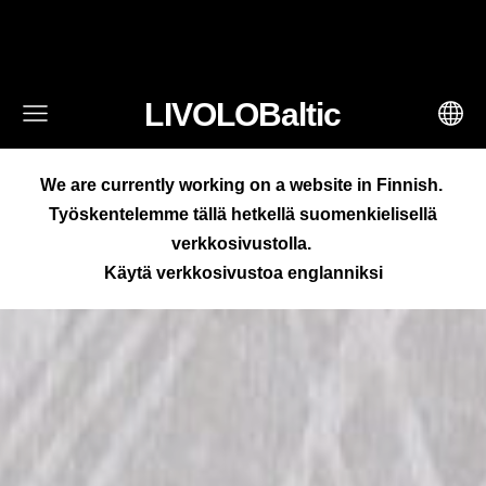
fbq('track', 'AddToCart', { content_ids: ['123'], // 'REQUIRED':
array of product IDs content_type: 'product', //
RECOMMENDED: Either product or product_group based on
the content_ids or contents being passed. })
LIVOLOBaltic
We are currently working on a website in Finnish.
Työskentelemme tällä hetkellä suomenkielisellä
verkkosivustolla.
Käytä verkkosivustoa englanniksi