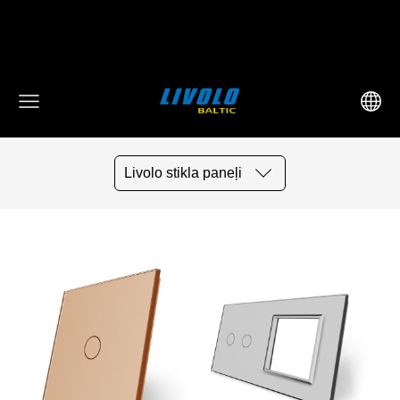
fbq('track', 'AddToCart', { content_ids: ['123'], // 'REQUIRED':
array of product IDs content_type: 'product', //
RECOMMENDED: Either product or product_group based on
the content_ids or contents being passed. })
Livolo stikla paneļi