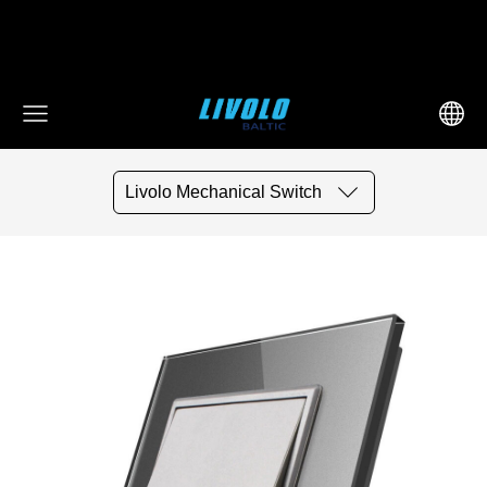
fbq('track', 'AddToCart', { content_ids: ['123'], // 'REQUIRED':
array of product IDs content_type: 'product', //
RECOMMENDED: Either product or product_group based on
the content_ids or contents being passed. })
Livolo Mechanical Switch