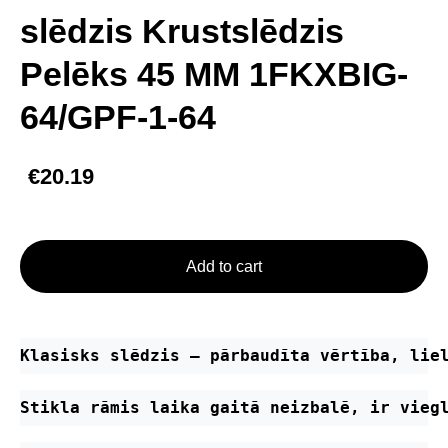
slēdzis Krustslēdzis
Pelēks 45 MM 1FKXBIG-
64/GPF-1-64
€20.19
Add to cart
Klasisks slēdzis – pārbaudīta vērtība, lie
Stikla rāmis laika gaitā neizbalē, ir vieg