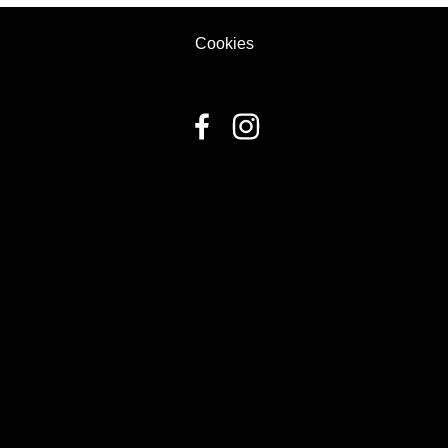
Cookies
fbq('track', 'ViewContent', { content_ids: ['123'], // 'REQUIRED':
array of product IDs content_type: 'product', //
RECOMMENDED: Either product or product_group based on
the content_ids or contents being passed. });