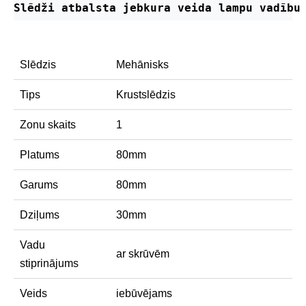
Slēdži atbalsta jebkura veida lampu vadību
Slēdzis
Mehānisks
Tips
Krustslēdzis
Zonu skaits
1
Platums
80mm
Garums
80mm
Dziļums
30mm
Vadu
ar skrūvēm
stiprinājums
Veids
iebūvējams