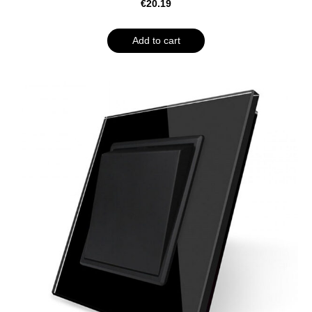
€20.19
Add to cart