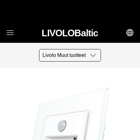
fbq('track', 'AddToCart', { content_ids: ['123'], // 'REQUIRED':
array of product IDs content_type: 'product', //
RECOMMENDED: Either product or product_group based on
the content_ids or contents being passed. })
LIVOLOBaltic
Livolo Muut tuotteet