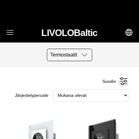
fbq('track', 'AddToCart', { content_ids: ['123'], // 'REQUIRED':
array of product IDs content_type: 'product', //
RECOMMENDED: Either product or product_group based on
the content_ids or contents being passed. })
LIVOLOBaltic
Termostaatit
Suodin
Järjestelyperuste