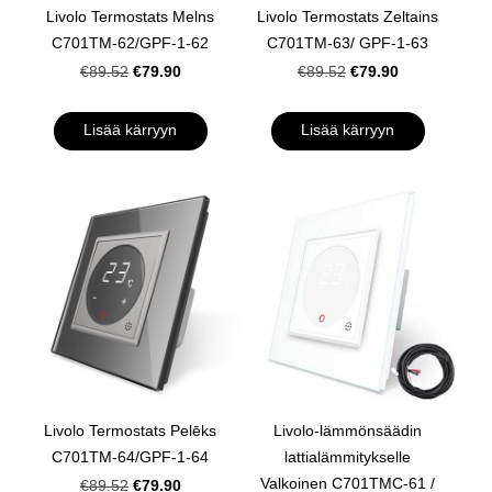
Livolo Termostats Melns
Livolo Termostats Zeltains
C701TM-62/GPF-1-62
C701TM-63/ GPF-1-63
€79.90
€79.90
€89.52
€89.52
Lisää kärryyn
Lisää kärryyn
Livolo Termostats Pelēks
Livolo-lämmönsäädin
C701TM-64/GPF-1-64
lattialämmitykselle
Valkoinen C701TMC-61 /
€79.90
€89.52