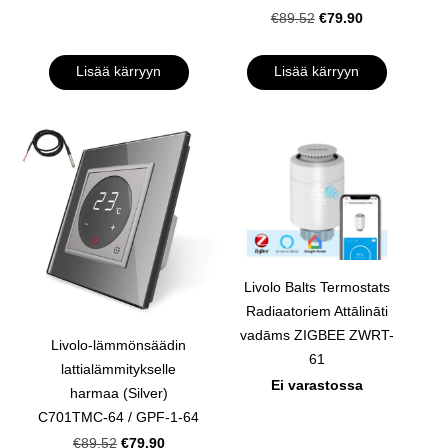
€79.90
€89.52
Lisää kärryyn
Lisää kärryyn
Livolo Balts Termostats
Radiaatoriem Attālināti
vadāms ZIGBEE ZWRT-
Livolo-lämmönsäädin
61
lattialämmitykselle
Ei varastossa
harmaa (Silver)
C701TMC-64 / GPF-1-64
€79.90
€89.52