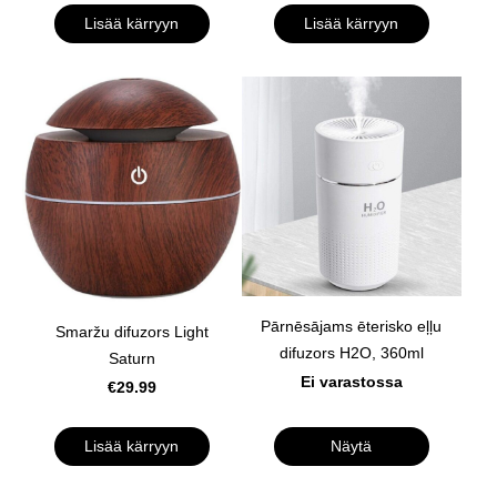
Lisää kärryyn
Lisää kärryyn
Pārnēsājams ēterisko eļļu
Smaržu difuzors Light
difuzors H2O, 360ml
Saturn
Ei varastossa
€29.99
Lisää kärryyn
Näytä