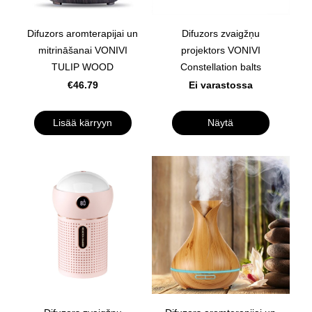
Difuzors aromterapijai un
Difuzors zvaigžņu
mitrināšanai VONIVI
projektors VONIVI
TULIP WOOD
Constellation balts
€46.79
Ei varastossa
Lisää kärryyn
Näytä