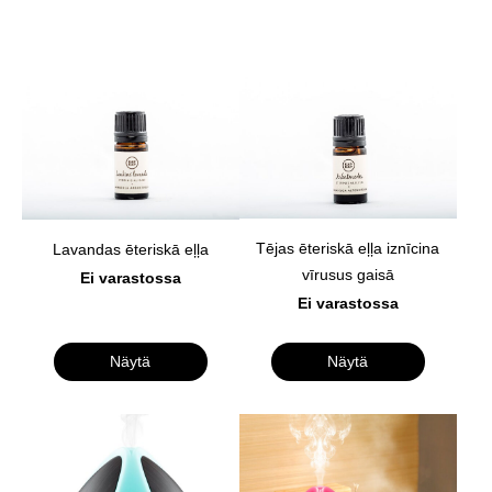
Tējas ēteriskā eļļa iznīcina
Lavandas ēteriskā eļļa
vīrusus gaisā
Ei varastossa
Ei varastossa
Näytä
Näytä