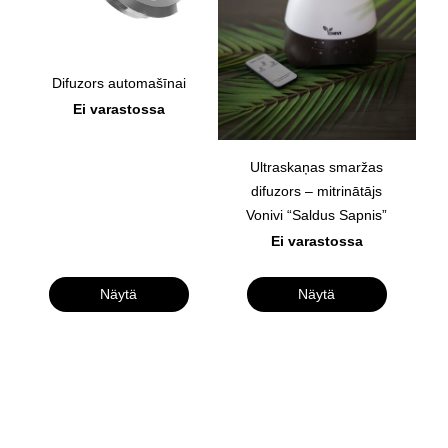
Difuzors automašīnai
Ei varastossa
Ultraskaņas smaržas
difuzors – mitrinātājs
Vonivi “Saldus Sapnis”
Ei varastossa
Näytä
Näytä