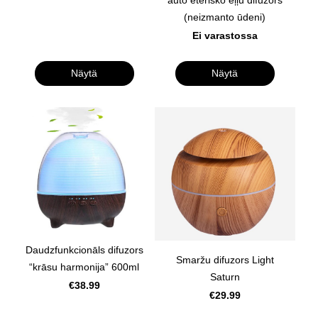
(neizmanto ūdeni)
Ei varastossa
Näytä
Näytä
Daudzfunkcionāls difuzors
Smaržu difuzors Light
“krāsu harmonija” 600ml
Saturn
€38.99
€29.99