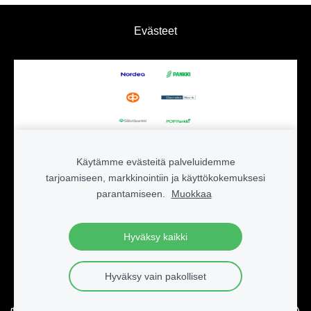
Evästeet
Käytämme evästeitä palveluidemme
tarjoamiseen, markkinointiin ja käyttökokemuksesi
parantamiseen.
Muokkaa
Hyväksy kaikki
fbq('track', 'ViewContent', { content_ids: ['123'], // 'REQUIRED':
array of product IDs content_type: 'product', //
RECOMMENDED: Either product or product_group based on
Hyväksy vain pakolliset
the content_ids or contents being passed. });