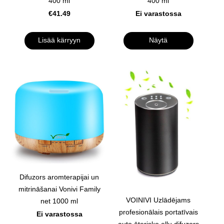
400 ml
400 ml
€41.49
Ei varastossa
Lisää kärryyn
Näytä
Difuzors aromterapijai un
mitrināšanai Vonivi Family
VOINIVI Uzlādējams
net 1000 ml
profesionālais portatīvais
Ei varastossa
auto ēterisko eļļu difuzors