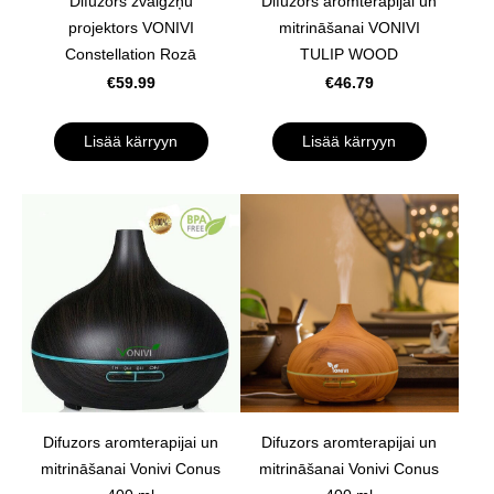
Difuzors zvaigžņu
Difuzors aromterapijai un
projektors VONIVI
mitrināšanai VONIVI
Constellation Rozā
TULIP WOOD
€59.99
€46.79
Lisää kärryyn
Lisää kärryyn
Difuzors aromterapijai un
Difuzors aromterapijai un
mitrināšanai Vonivi Conus
mitrināšanai Vonivi Conus