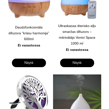
Ultraskaņas ēterisko eļļu
Daudzfunkcionāla
smaržas difuzors –
difuzora “krāsu harmonija”
mitrinātājs Vonivi Space
600ml
1000 ml
Ei varastossa
Ei varastossa
Näytä
Näytä