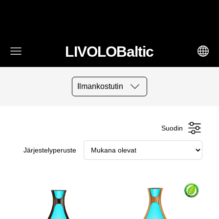
fbq('track', 'AddToCart', { content_ids: ['123'], // 'REQUIRED':
array of product IDs content_type: 'product', //
RECOMMENDED: Either product or product_group based on
the content_ids or contents being passed. })
LIVOLOBaltic
Ilmankostutin
Suodin
Järjestelyperuste