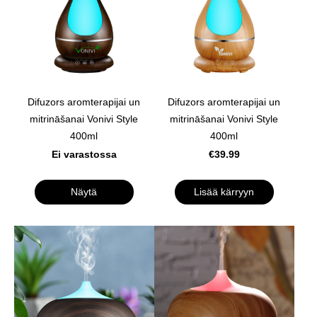
Difuzors aromterapijai un
Difuzors aromterapijai un
mitrināšanai Vonivi Style
mitrināšanai Vonivi Style
400ml
400ml
Ei varastossa
€39.99
Näytä
Lisää kärryyn