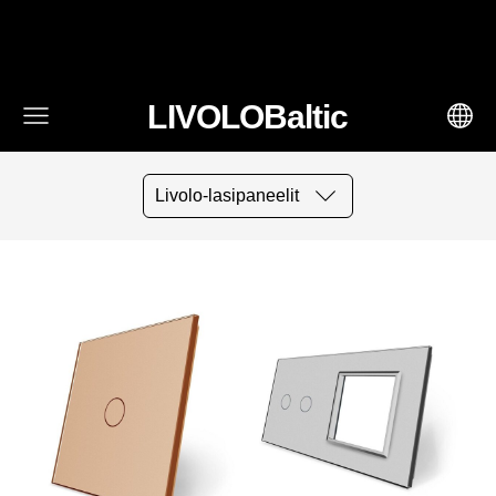
fbq('track', 'AddToCart', { content_ids: ['123'], // 'REQUIRED':
array of product IDs content_type: 'product', //
RECOMMENDED: Either product or product_group based on
the content_ids or contents being passed. })
LIVOLOBaltic
Livolo-lasipaneelit