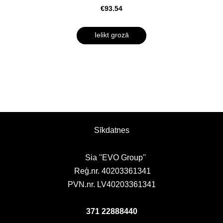
€93.54
Ielikt grozā
Sīkdatnes
Sia ''EVO Group''
Reģ.nr. 40203361341
PVN.nr. LV40203361341
371 22888440