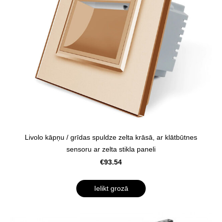
Livolo kāpņu / grīdas spuldze zelta krāsā, ar klātbūtnes
sensoru ar zelta stikla paneli
€93.54
Ielikt grozā