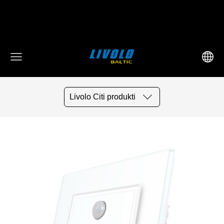
fbq('track', 'AddToCart', { content_ids: ['123'], // 'REQUIRED':
array of product IDs content_type: 'product', //
RECOMMENDED: Either product or product_group based on
the content_ids or contents being passed. })
Livolo Citi produkti