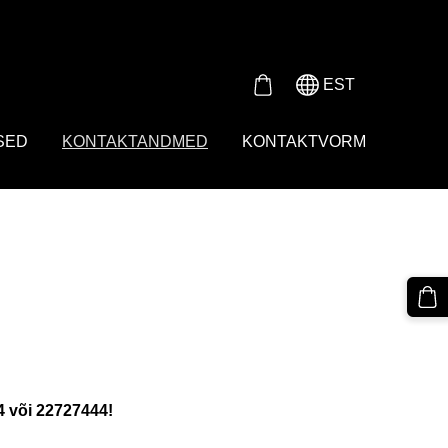
Either product or product_group based on the content_ids or
EST
SED
KONTAKTANDMED
KONTAKTVORM
 või 22727444!