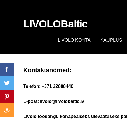
fbq('track', 'AddToCart', { content_ids: ['123'], // 'REQUIRED'
contents being passed. })
LIVOLOBaltic
LIVOLO KOHTA
KAUPLUS
Kontaktandmed:
Telefon: +371 22888440
E-post:
livolo@livolobaltic.lv
Livolo toodangu kohapealseks ülevaatuseks pal