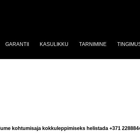
: array of product IDs content_type: 'product', // RECOMMENDED: 
GARANTII
KASULIKKU
TARNIMINE
TINGIMU
ume kohtumisaja kokkuleppimiseks helistada +371 2288844