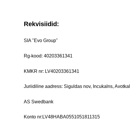
Rekvisiidid:
SIA "Evo Group"
Rg-kood: 40203361341
KMKR nr: LV40203361341
Juriidiline aadress: Siguldas nov, Incukalns, Avotka
AS Swedbank
Konto nr:LV48HABA0551051811315