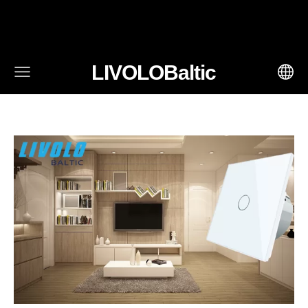
fbq('track', 'AddToCart', { content_ids: ['123'], // 'REQUIRED':
array of product IDs content_type: 'product', //
RECOMMENDED: Either product or product_group based on
the content_ids or contents being passed. })
LIVOLOBaltic