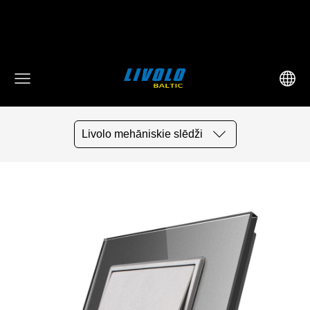
fbq('track', 'AddToCart', { content_ids: ['123'], // 'REQUIRED':
array of product IDs content_type: 'product', //
RECOMMENDED: Either product or product_group based on
the content_ids or contents being passed. })
Livolo mehāniskie slēdži