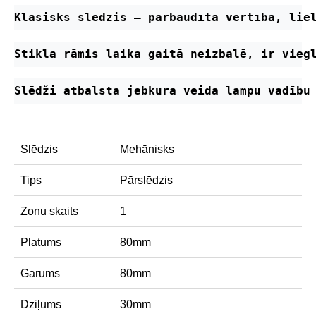
Klasisks slēdzis – pārbaudīta vērtība, lie
Stikla rāmis laika gaitā neizbalē, ir vieg
Slēdži atbalsta jebkura veida lampu vadību
Slēdzis
Mehānisks
Tips
Pārslēdzis
Zonu skaits
1
Platums
80mm
Garums
80mm
Dziļums
30mm