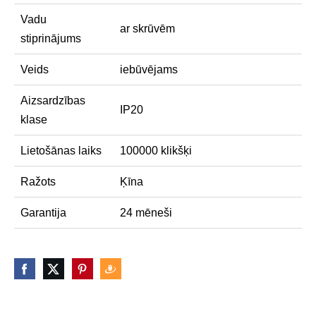
Vadu
ar skrūvēm
stiprinājums
Veids
iebūvējams
Aizsardzības
IP20
klase
Lietošānas laiks
100000 klikšķi
Ražots
Ķīna
Garantija
24 mēneši