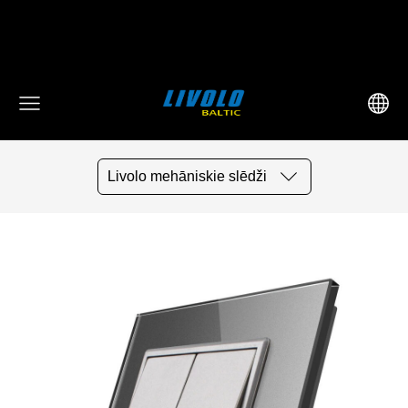
fbq('track', 'AddToCart', { content_ids: ['123'], // 'REQUIRED':
array of product IDs content_type: 'product', //
RECOMMENDED: Either product or product_group based on
the content_ids or contents being passed. })
Livolo mehāniskie slēdži