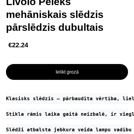
Livolo Pelēks
mehāniskais slēdzis
pārslēdzis dubultais
€22.24
Ielikt grozā
Klasisks slēdzis – pārbaudīta vērtība, lie
Stikla rāmis laika gaitā neizbalē, ir vieg
Slēdži atbalsta jebkura veida lampu vadību