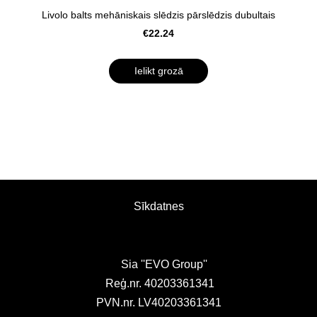
Livolo balts mehāniskais slēdzis pārslēdzis dubultais
€22.24
Ielikt grozā
Sīkdatnes
Sia ''EVO Group''
Reģ.nr. 40203361341
PVN.nr. LV40203361341