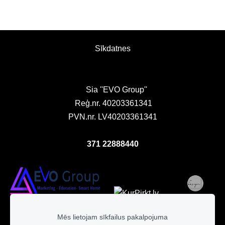
Sīkdatnes
Sia ''EVO Group''
Reģ.nr. 40203361341
PVN.nr. LV40203361341
371 22888440
Mēs lietojam sīkfailus pakalpojuma