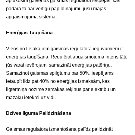
aplūkosim galvenās gaismas regulatora iespējas, kas
padara to par vērtīgu papildinājumu jūsu mājas
apgaismojuma sistēmai.
Enerģijas Taupīšana
Viens no lielākajiem gaismas regulatora ieguvumiem ir
enerģijas taupīšana. Regulējot apgaismojuma intensitāti,
jūs varat ievērojami samazināt enerģijas patēriņu.
Samazinot gaismas spilgtumu par 50%, iespējams
ietaupīt līdz pat 40% no enerģijas izmaksām, kas
ilgtermiņā nozīmē zemākas rēķinus par elektrību un
mazāku ietekmi uz vidi.
Dzīves Ilguma Paildzināšana
Gaismas regulatora izmantošana palīdz paildzināt