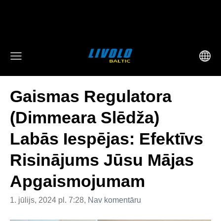
fbq('track', 'AddToCart', { content_ids: ['123'], // 'REQUIRED':
array of product IDs content_type: 'product', //
RECOMMENDED: Either product or product_group based on
the content_ids or contents being passed. })
Gaismas Regulatora
(Dimmeara Slēdža)
Labās Iespējas: Efektīvs
Risinājums Jūsu Mājas
Apgaismojumam
1. jūlijs, 2024 pl. 7:28,
Nav komentāru