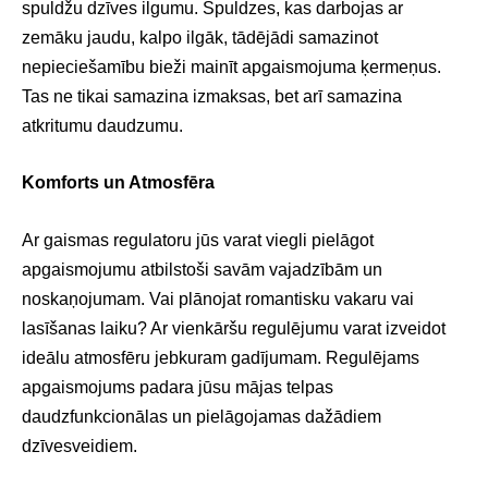
spuldžu dzīves ilgumu. Spuldzes, kas darbojas ar
zemāku jaudu, kalpo ilgāk, tādējādi samazinot
nepieciešamību bieži mainīt apgaismojuma ķermeņus.
Tas ne tikai samazina izmaksas, bet arī samazina
atkritumu daudzumu.
Komforts un Atmosfēra
Ar gaismas regulatoru jūs varat viegli pielāgot
apgaismojumu atbilstoši savām vajadzībām un
noskaņojumam. Vai plānojat romantisku vakaru vai
lasīšanas laiku? Ar vienkāršu regulējumu varat izveidot
ideālu atmosfēru jebkuram gadījumam. Regulējams
apgaismojums padara jūsu mājas telpas
daudzfunkcionālas un pielāgojamas dažādiem
dzīvesveidiem.