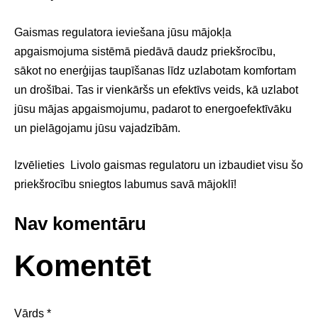
Gaismas regulatora ieviešana jūsu mājokļa
apgaismojuma sistēmā piedāvā daudz priekšrocību,
sākot no enerģijas taupīšanas līdz uzlabotam komfortam
un drošībai. Tas ir vienkāršs un efektīvs veids, kā uzlabot
jūsu mājas apgaismojumu, padarot to energoefektīvāku
un pielāgojamu jūsu vajadzībām.
Izvēlieties Livolo gaismas regulatoru un izbaudiet visu šo
priekšrocību sniegtos labumus savā mājoklī!
Nav komentāru
Komentēt
Vārds *