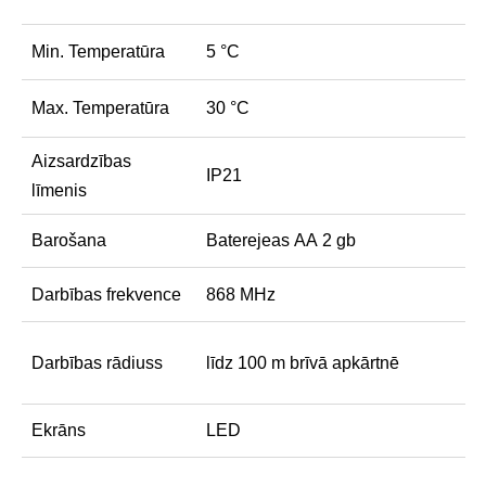
Min. Temperatūra
5 °С
Max. Temperatūra
30 °С
Aizsardzības
IP21
līmenis
Barošana
Baterejeas АА 2 gb
Darbības frekvence
868 MHz
Darbības rādiuss
līdz 100 m brīvā apkārtnē
Ekrāns
LED