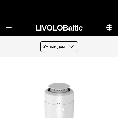
fbq('track', 'AddToCart', { content_ids: ['123'], // 'REQUIRED':
array of product IDs content_type: 'product', //
RECOMMENDED: Either product or product_group based on
the content_ids or contents being passed. })
LIVOLOBaltic
Умный дом