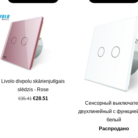
Livolo divpolu skārienjutīgais
slēdzis - Rose
€35.41
€28.51
Сенсорный выключате
двухлинейный с функцией
белый
Распродано