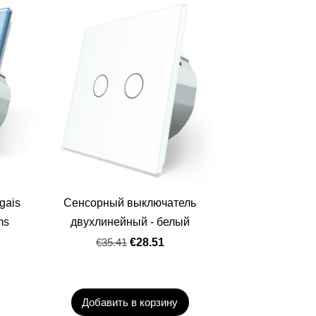
īgais
Сенсорный выключатель
ms
двухлинейный - белый
€35.41
€28.51
Добавить в корзину