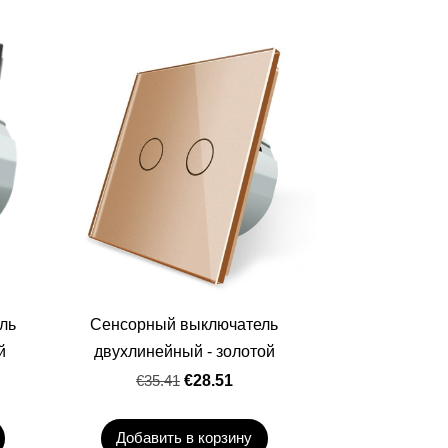
ль
Сенсорный выключатель
й
двухлинейный - золотой
€35.41
€28.51
Добавить в корзину