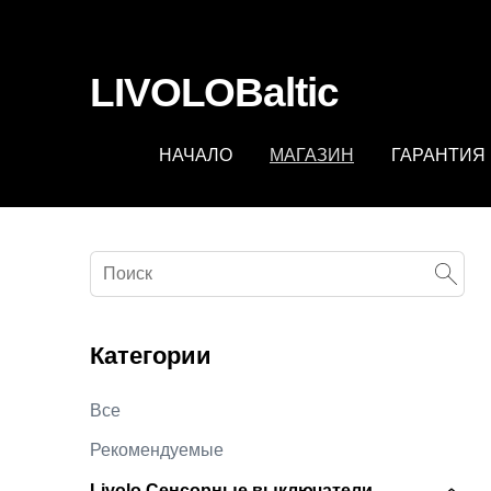
fbq('track', 'AddToCart', { content_ids: ['123'], // 'REQUIRED'
contents being passed. })
LIVOLOBaltic
НАЧАЛО
МАГАЗИН
ГАРАНТИЯ
Категории
Все
Рекомендуемые
Livolo Сенсорные выключатели