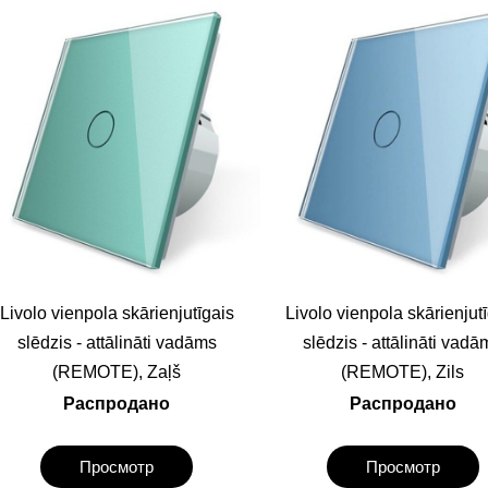
Livolo vienpola skārienjutīgais
Livolo vienpola skārienjut
slēdzis - attālināti vadāms
slēdzis - attālināti vadā
(REMOTE), Zaļš
(REMOTE), Zils
Распродано
Распродано
Просмотр
Просмотр