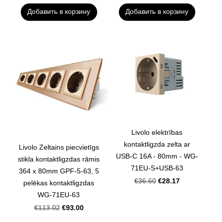
Добавить в корзину
Добавить в корзину
Livolo elektrības
kontaktligzda zelta ar
Livolo Zeltains piecvietīgs
USB-C 16A - 80mm - WG-
stikla kontaktligzdas rāmis
71EU-S+USB-63
364 x 80mm GPF-5-63, 5
€28.17
€36.60
pelēkas kontaktligzdas
WG-71EU-63
€93.00
€113.02