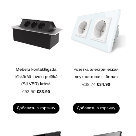
Mēbeļu kontaktligzda
Розетка электрическая
trīskāršā Livolo pelēkā
двухпостовая - белая
(SILVER) krāsā
€34.90
€39.74
€83.90
€93.90
Добавить в корзину
Добавить в корзину