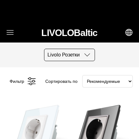
fbq('track', 'AddToCart', { content_ids: ['123'], // 'REQUIRED':
array of product IDs content_type: 'product', //
RECOMMENDED: Either product or product_group based on
the content_ids or contents being passed. })
LIVOLOBaltic
Livolo Розетки
Фильтр
Сортировать по