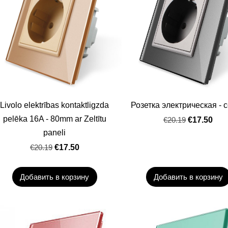
Livolo elektrības kontaktligzda
Розетка электрическая - 
pelēka 16A - 80mm ar Zeltītu
€20.19
€17.50
paneli
€20.19
€17.50
Добавить в корзину
Добавить в корзину