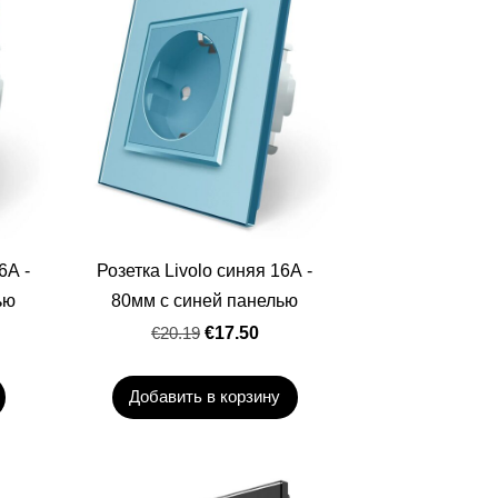
6А -
Розетка Livolo синяя 16А -
ью
80мм с синей панелью
€20.19
€17.50
Добавить в корзину