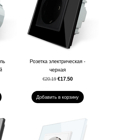
ль
Розетка электрическая -
й
черная
€20.19
€17.50
Добавить в корзину