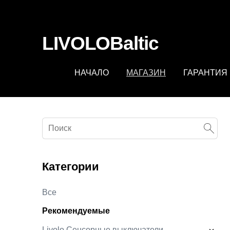
fbq('track', 'AddToCart', { content_ids: ['123'], // 'REQUIRED'
contents being passed. })
LIVOLOBaltic
НАЧАЛО
МАГАЗИН
ГАРАНТИЯ
Категории
Все
Рекомендуемые
Livolo Сенсорные выключатели