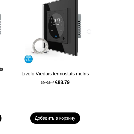
ts
Livolo Viedais termostats melns
€98.52
€88.79
Добавить в корзину