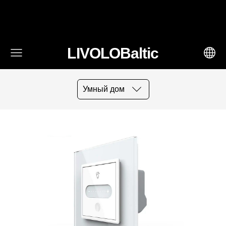
fbq('track', 'AddToCart', { content_ids: ['123'], // 'REQUIRED':
array of product IDs content_type: 'product', //
RECOMMENDED: Either product or product_group based on
the content_ids or contents being passed. })
LIVOLOBaltic
Умный дом