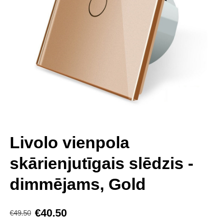
Livolo vienpola
skārienjutīgais slēdzis -
dimmējams, Gold
€40.50
€49.50