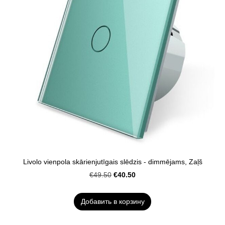
Livolo vienpola skārienjutīgais slēdzis - dimmējams, Zaļš
€40.50
€49.50
Добавить в корзину