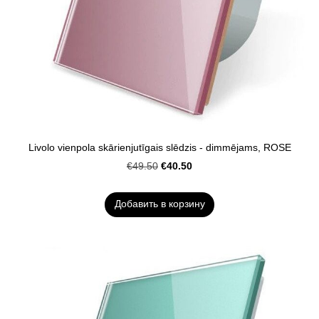
Livolo vienpola skārienjutīgais slēdzis - dimmējams, ROSE
€40.50
€49.50
Добавить в корзину