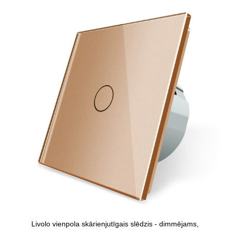
Livolo vienpola skārienjutīgais slēdzis - dimmējams,