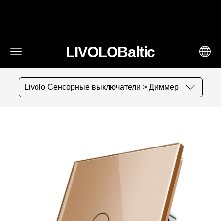
fbq('track', 'AddToCart', { content_ids: ['123'], // 'REQUIRED':
array of product IDs content_type: 'product', //
RECOMMENDED: Either product or product_group based on
the content_ids or contents being passed. })
LIVOLOBaltic
Livolo Сенсорные выключатели > Диммер