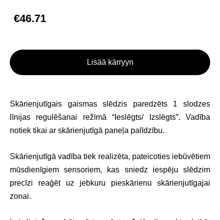
€46.71
Lisää kärryyn
Skārienjutīgais gaismas slēdzis paredzēts 1 slodzes
līnijas regulēšanai režīmā “Ieslēgts/ Izslēgts”. Vadība
notiek tikai ar skārienjutīgā paneļa palīdzību.
Skārienjutīgā vadība tiek realizēta, pateicoties iebūvētiem
mūsdienīgiem sensoriem, kas sniedz iespēju slēdzim
precīzi reaģēt uz jebkuru pieskārienu skārienjutīgajai
zonai.