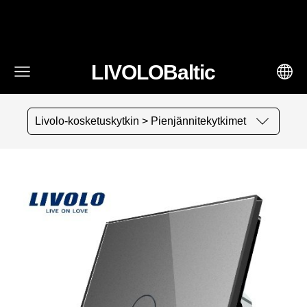
fbq('track', 'AddToCart', { content_ids: ['123'], // 'REQUIRED':
array of product IDs content_type: 'product', //
RECOMMENDED: Either product or product_group based on
the content_ids or contents being passed. })
LIVOLOBaltic
Livolo-kosketuskytkin > Pienjännitekytkimet