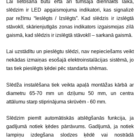
Lai lietošana būtu ērta arī tumšajā diennakts laikā,
slēdzim ir LED apgaismojuma indikatori, kas signalizē
par režīmu “Ieslēgts / Izslēgts”. Kad slēdzis ir izslēgtā
stāvoklī, skārienjutīgās zonas indikators izgaismojas zilā
gaismā, kad slēdzis ir izslēgtā stāvoklī – sarkanā gaismā.
Lai uzstādītu un pieslēgtu slēdzi, nav nepieciešams veikt
nekādas izmaiņas esošajā elektroinstalācijas sistēmā, jo
tas tiek pieslēgts ķēdei pēc standarta shēmas.
Slēdža instalēšana tiek veikta apaļā montāžas kārbā ar
diametru 65-70 mm un dziļumu 50 mm, un centra
attālumu starp stiprinājuma skrūvēm - 60 mm.
Slēdzim piemīt automātiskās atslēgšanās funkcija, ja
gadījumā notiek ķēdes pārrāvums. Gadījumā, ja notiek
lampiņu izdegšana slodzes ķēdē vai nostrādā