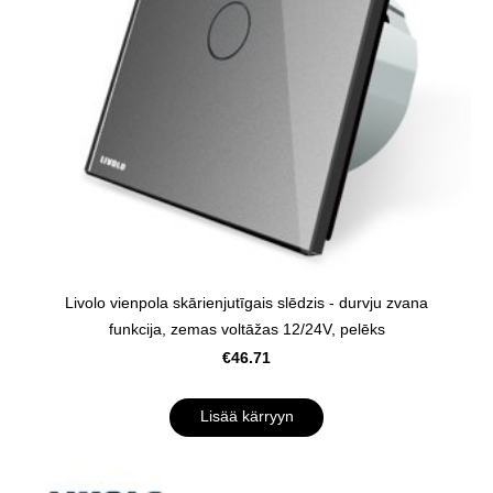
Livolo vienpola skārienjutīgais slēdzis - durvju zvana
funkcija, zemas voltāžas 12/24V, pelēks
€46.71
Lisää kärryyn