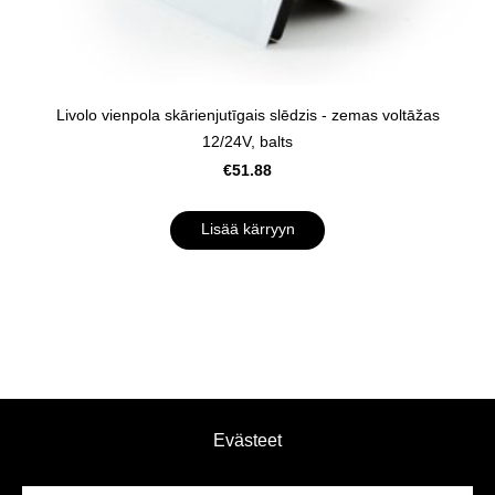
Livolo vienpola skārienjutīgais slēdzis - zemas voltāžas
12/24V, balts
€51.88
Lisää kärryyn
Evästeet