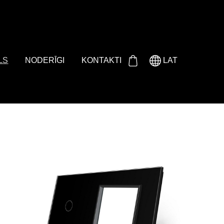
Either product or product_group based on the content_ids or
LS
NODERĪGI
KONTAKTI
LAT