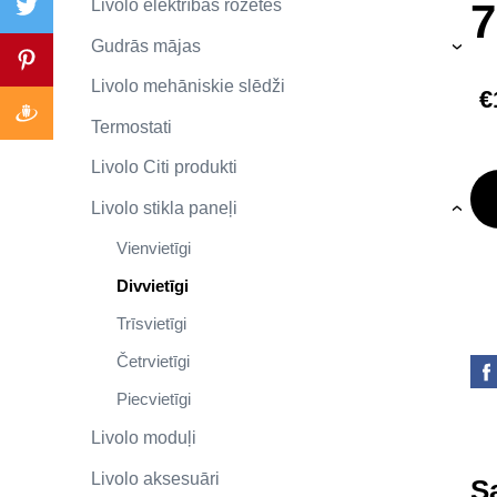
7
Livolo elektrības rozetes
Gudrās mājas
›
Livolo mehāniskie slēdži
€
Termostati
Livolo Citi produkti
Livolo stikla paneļi
›
Vienvietīgi
Divvietīgi
Trīsvietīgi
Četrvietīgi
Piecvietīgi
Livolo moduļi
Livolo aksesuāri
Sa