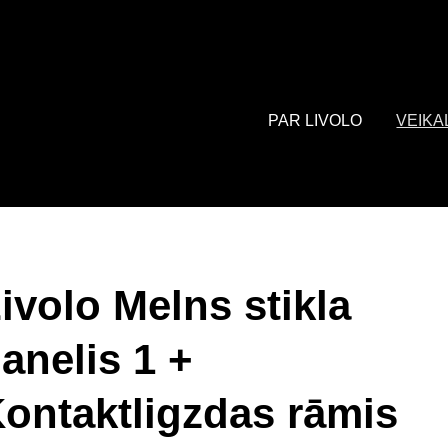
: array of product IDs content_type: 'product', // RECOMMENDED: 
PAR LIVOLO
VEIKA
ivolo Melns stikla
anelis 1 +
ontaktligzdas rāmis