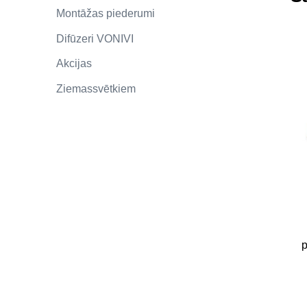
Montāžas piederumi
Difūzeri VONIVI
Akcijas
Ziemassvētkiem
p