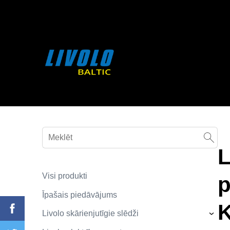
fbq('track', 'AddToCart', { content_ids: ['123'], // 'REQUIRED'
contents being passed. })
L
Visi produkti
p
Īpašais piedāvājums
K
Livolo skārienjutīgie slēdži
›