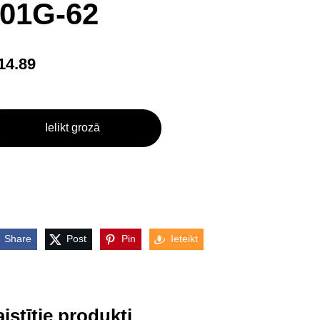
01G-62
14.89
Ielikt grozā
Share
Post
Pin
Ieteikt
istītie produkti