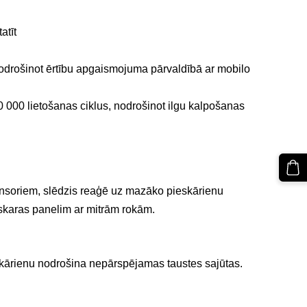
atīt
 nodrošinot ērtību apgaismojuma pārvaldībā ar mobilo
00 000 lietošanas ciklus, nodrošinot ilgu kalpošanas
 sensoriem, slēdzis reaģē uz mazāko pieskārienu
pieskaras panelim ar mitrām rokām.
skārienu nodrošina nepārspējamas taustes sajūtas.