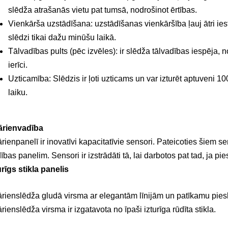
slēdža atrašanās vietu pat tumsā, nodrošinot ērtības.
Vienkārša uzstādīšana: uzstādīšanas vienkāršība ļauj ātri iest
slēdzi tikai dažu minūšu laikā.
Tālvadības pults (pēc izvēles): ir slēdža tālvadības iespēja,
ierīci.
Uzticamība: Slēdzis ir ļoti uzticams un var izturēt aptuveni 1
laiku.
ārienvadība
rienpanelī ir inovatīvi kapacitatīvie sensori. Pateicoties šiem
ības panelim. Sensori ir izstrādāti tā, lai darbotos pat tad, ja 
urīgs stikla panelis
rienslēdža gludā virsma ar elegantām līnijām un patīkamu pie
rienslēdža virsma ir izgatavota no īpaši izturīga rūdīta stikla.