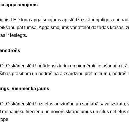
na apgaismojums
līgais LED fona apgaismojums ap slēdža skārienjutīgo zonu rada
eikšanu pat tumsā. Apgaismojums var attēlot dažādas krāsas, zil
tas ir ieslēgts.
ensdrošs
OLO skārienslēdži ir ūdensizturīgi un piemēroti lietošanai mitrā
šības prasībām un nodrošina aizsardzību pret mitrumu, nodroši
urīgs. Vienmēr kā jauns
OLO skārienslēdži izceļas ar izturību un saglabā savu izskatu, v
t mehānisku triecienu un novērš skrāpējumus un citus nelielus
kope.