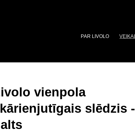
: array of product IDs content_type: 'product', // RECOMMENDED: 
PAR LIVOLO
VEIKA
ivolo vienpola
kārienjutīgais slēdzis 
alts