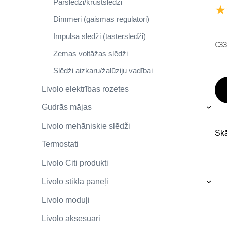
Pārslēdži/krustslēdži
★
Dimmeri (gaismas regulatori)
Impulsa slēdži (tasterslēdži)
€33
Zemas voltāžas slēdži
Slēdži aizkaru/žalūziju vadībai
Livolo elektrības rozetes
Gudrās mājas
›
Livolo mehāniskie slēdži
Skā
Termostati
Livolo Citi produkti
Livolo stikla paneļi
›
Livolo moduļi
Livolo aksesuāri