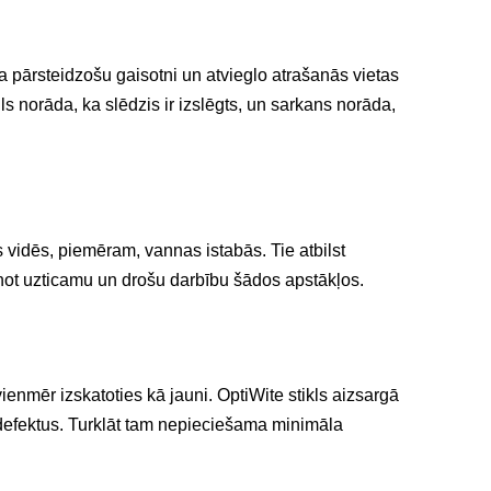
 pārsteidzošu gaisotni un atvieglo atrašanās vietas
s norāda, ka slēdzis ir izslēgts, un sarkans norāda,
s vidēs, piemēram, vannas istabās. Tie atbilst
not uzticamu un drošu darbību šādos apstākļos.
ienmēr izskatoties kā jauni. OptiWite stikls aizsargā
 defektus. Turklāt tam nepieciešama minimāla