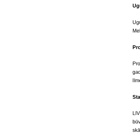
Ug
Ugu
Meh
Pr
Pro
gad
līm
St
LIV
būv
skā