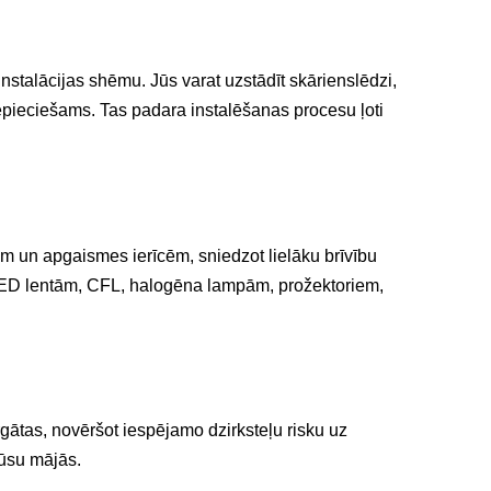
instalācijas shēmu. Jūs varat uzstādīt skārienslēdzi,
pieciešams. Tas padara instalēšanas procesu ļoti
m un apgaismes ierīcēm, sniedzot lielāku brīvību
LED lentām, CFL, halogēna lampām, prožektoriem,
rgātas, novēršot iespējamo dzirksteļu risku uz
jūsu mājās.