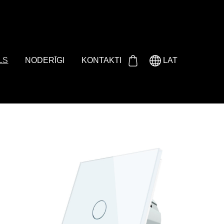
Either product or product_group based on the content_ids or
LS
NODERĪGI
KONTAKTI
LAT
-