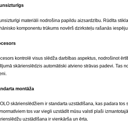
unsizturīgs
nsizturīgi materiāli nodrošina papildu aizsardzību. Rūdīta stikla
ānisko komponentu trūkums novērš dzirksteļu rašanās iespēju
ocesors
cesors kontrolē visus slēdža darbības aspektus, nodrošinot ērtī
ījumā skārienslēdzis automātiski atvieno strāvas padevi. Tas 
eni.
andarta montāža
OLO skārienslēdžiem ir standarta uzstādīšana, kas padara tos sad
normatīviem tos var viegli uzstādīt mūsu valstī plaši izmantota
rienslēdžu uzstādīšana ir vienkārša un ērta.