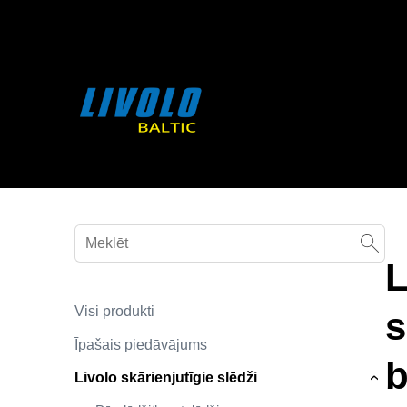
fbq('track', 'AddToCart', { content_ids: ['123'], // 'REQUIRED'
contents being passed. })
L
Visi produkti
s
Īpašais piedāvājums
b
Livolo skārienjutīgie slēdži
›