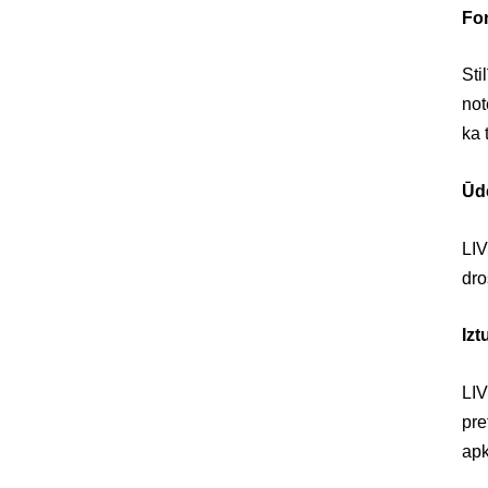
Fo
Sti
not
ka 
Ūd
LIV
dro
Izt
LIV
pre
ap