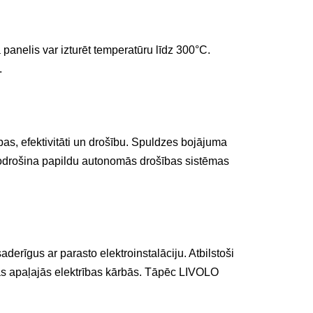
 panelis var izturēt temperatūru līdz 300°C.
.
bas, efektivitāti un drošību. Spuldzes bojājuma
nodrošina papildu autonomās drošības sistēmas
erīgus ar parasto elektroinstalāciju. Atbilstoši
jās apaļajās elektrības kārbās. Tāpēc LIVOLO