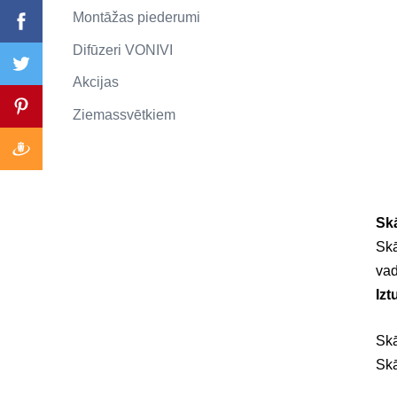
Montāžas piederumi
Difūzeri VONIVI
Akcijas
Ziemassvētkiem
Sk
Skā
vad
Izt
Skā
Skā