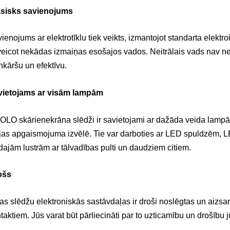
asisks savienojums
ienojums ar elektrotīklu tiek veikts, izmantojot standarta elektro
eicot nekādas izmaiņas esošajos vados. Neitrālais vads nav ne
nkāršu un efektīvu.
vietojams ar visām lampām
OLO skārienekrāna slēdži ir savietojami ar dažāda veida lampā
as apgaismojuma izvēlē. Tie var darboties ar LED spuldzēm, 
dajām lustrām ar tālvadības pulti un daudziem citiem.
ošs
as slēdžu elektroniskās sastāvdaļas ir droši noslēgtas un aizsa
taktiem. Jūs varat būt pārliecināti par to uzticamību un drošību 