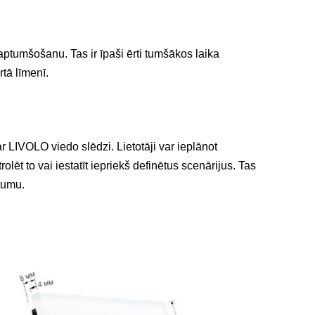
ptumšošanu. Tas ir īpaši ērti tumšākos laika
tā līmenī.
 LIVOLO viedo slēdzi. Lietotāji var ieplānot
ēt to vai iestatīt iepriekš definētus scenārijus. Tas
tumu.