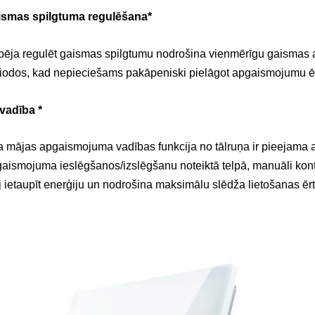
ismas spilgtuma regulēšana*
pēja regulēt gaismas spilgtumu nodrošina vienmērīgu gaismas a
iodos, kad nepieciešams pakāpeniski pielāgot apgaismojumu ēr
vadība *
a mājas apgaismojuma vadības funkcija no tālruņa ir pieejama ar
aismojuma ieslēgšanos/izslēgšanu noteiktā telpā, manuāli kontrol
j ietaupīt enerģiju un nodrošina maksimālu slēdža lietošanas ēr