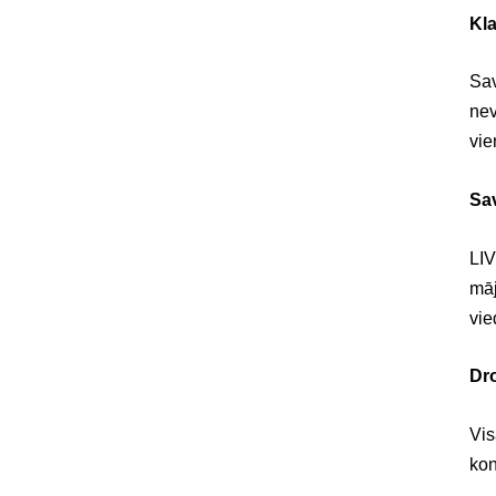
Kl
Sav
nev
vie
Sa
LIV
māj
vie
Dr
Vis
kon