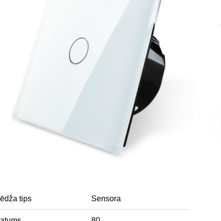
ēdža tips
Sensora
latums
80