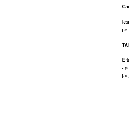
Ga
Ies
per
Tāl
Ērt
apg
ļau