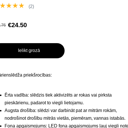
★★★★
(2)
€24.50
.76
Ielikt grozā
rienslēdža priekšrocības:
Ērta vadība: slēdzis tiek aktivizēts ar rokas vai pirksta
pieskārienu, padarot to viegli lietojamu.
Augsta drošība: slēdzi var darbināt pat ar mitrām rokām,
nodrošinot drošību mitrās vietās, piemēram, vannas istabās.
Fona apgaismojums: LED fona apgaismojums ļauj viegli note