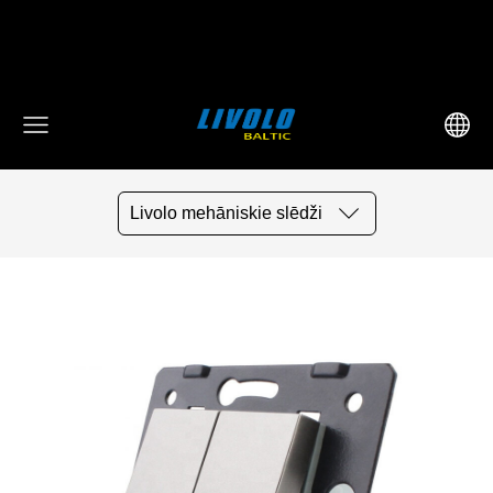
fbq('track', 'AddToCart', { content_ids: ['123'], // 'REQUIRED':
array of product IDs content_type: 'product', //
RECOMMENDED: Either product or product_group based on
the content_ids or contents being passed. })
Livolo mehāniskie slēdži