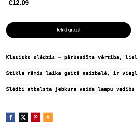
€12.09
Ielikt grozā
Klasisks slēdzis – pārbaudīta vērtība, lie
Stikla rāmis laika gaitā neizbalē, ir vieg
Slēdži atbalsta jebkura veida lampu vadību