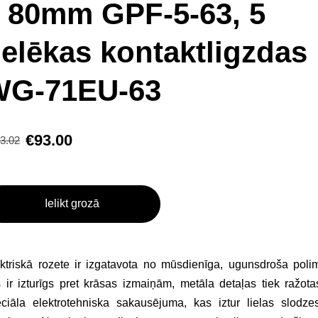
 80mm GPF-5-63, 5
elēkas kontaktligzdas
WG-71EU-63
€93.00
3.02
Ielikt grozā
ktriskā rozete ir izgatavota no mūsdienīga, ugunsdroša poli
 ir izturīgs pret krāsas izmaiņām, metāla detaļas tiek ražot
ciāla elektrotehniska sakausējuma, kas iztur lielas slodze