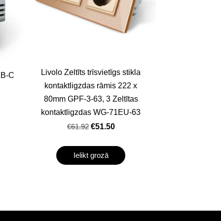
Livolo Zeltīts trīsvietīgs stikla
SB-C
kontaktligzdas rāmis 222 x
80mm GPF-3-63, 3 Zeltītas
kontaktligzdas WG-71EU-63
€61.92
€51.50
Ielikt grozā