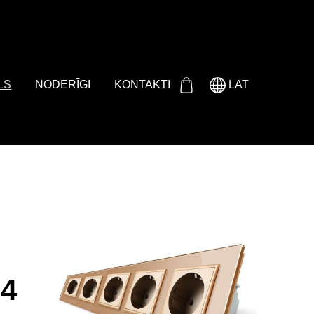
Either product or product_group based on the content_ids or
LS
NODERĪGI
KONTAKTI
LAT
64