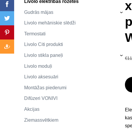
x
Livolo elektrības rozetes
Gudrās mājas
›
p
Livolo mehāniskie slēdži
Termostati
Livolo Citi produkti
Livolo stikla paneļi
›
€11
Livolo moduļi
Livolo aksesuāri
Montāžas piederumi
Difūzeri VONIVI
Akcijas
Ele
kas
Ziemassvētkiem
spe