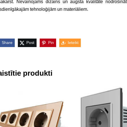
akarst. Nevainojams dizains un augsta kvalitāte nodrošināt
dienīgākajām tehnoloģijām un materiāliem.
Share
Post
Pin
Ieteikt
istītie produkti