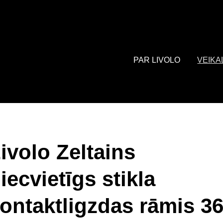
: array of product IDs content_type: 'product', // RECOMMENDED: 
PAR LIVOLO
VEIKA
ivolo Zeltains
iecvietīgs stikla
ontaktligzdas rāmis 3