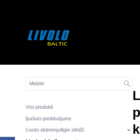
fbq('track', 'AddToCart', { content_ids: ['123'], // 'REQUIRED'
contents being passed. })
L
Visi produkti
p
Īpašais piedāvājums
k
Livolo skārienjutīgie slēdži
›