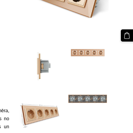
mēra,
as no
s un