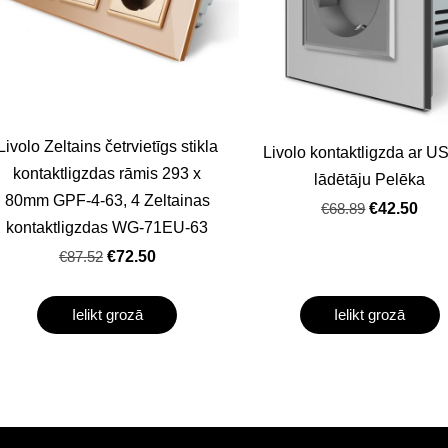
Livolo Zeltains četrvietīgs stikla
Livolo kontaktligzda ar U
kontaktligzdas rāmis 293 x
lādētāju Pelēka
80mm GPF-4-63, 4 Zeltainas
€68.89
€42.50
kontaktligzdas WG-71EU-63
€87.52
€72.50
Ielikt grozā
Ielikt grozā