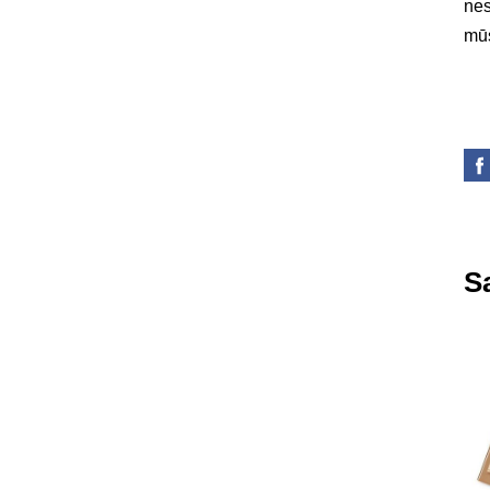
nes
mūs
Sa