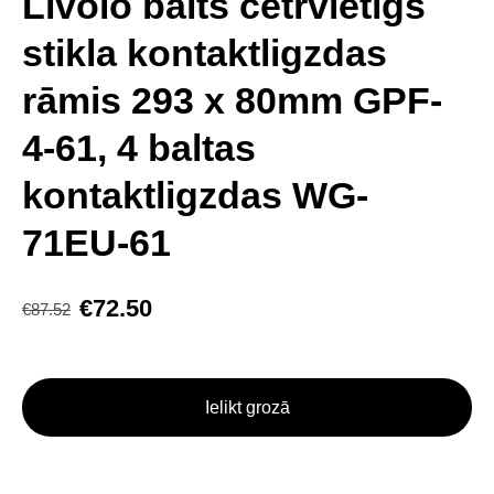
Livolo balts četrvietīgs
stikla kontaktligzdas
rāmis 293 x 80mm GPF-
4-61, 4 baltas
kontaktligzdas WG-
71EU-61
€72.50
€87.52
Ielikt grozā