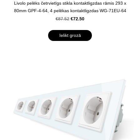
Livolo pelēks četrvietīgs stikla kontaktligzdas rāmis 293 x
80mm GPF-4-64, 4 pelēkas kontaktligzdas WG-71EU-64
€72.50
€87.52
Ielikt grozā