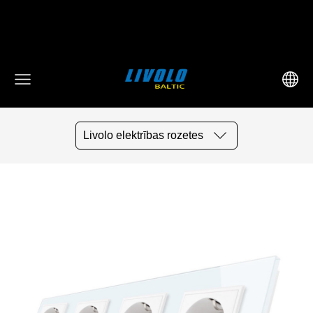
fbq('track', 'AddToCart', { content_ids: ['123'], // 'REQUIRED':
array of product IDs content_type: 'product', //
RECOMMENDED: Either product or product_group based on
the content_ids or contents being passed. })
Livolo elektrības rozetes