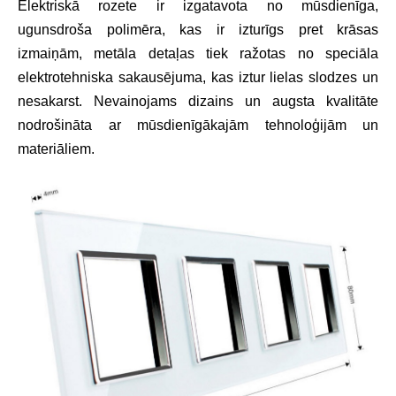
Elektriskā rozete ir izgatavota no mūsdienīga,
ugunsdroša polimēra, kas ir izturīgs pret krāsas
izmaiņām, metāla detaļas tiek ražotas no speciāla
elektrotehniska sakausējuma, kas iztur lielas slodzes un
nesakarst. Nevainojams dizains un augsta kvalitāte
nodrošināta ar mūsdienīgākajām tehnoloģijām un
materiāliem.